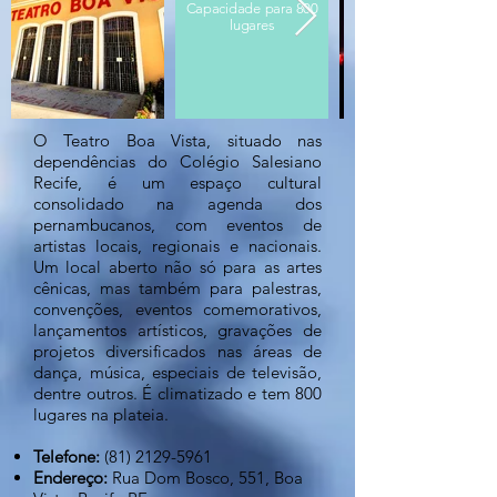
Capacidade para 800
lugares
O Teatro Boa Vista, situado nas
dependências do Colégio Salesiano
Recife, é um espaço cultural
consolidado na agenda dos
pernambucanos, com eventos de
artistas locais, regionais e nacionais.
Um local aberto não só para as artes
cênicas, mas também para palestras,
convenções, eventos comemorativos,
lançamentos artísticos, gravações de
projetos diversificados nas áreas de
dança, música, especiais de televisão,
dentre outros. É climatizado e tem 800
lugares na plateia.
Telefone:
(81) 2129-5961
Endereço:
Rua Dom Bosco, 551, Boa