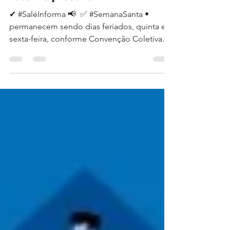
Recesso Semana Santa e
retorno presencial
✔ #SaléInforma 📢⁣ ⁣ ✅ #SemanaSanta •
permanecem sendo dias feriados, quinta e
sexta-feira, conforme Convenção Coletiva
de Trabalho...