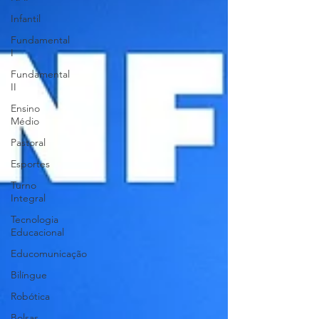
Infantil
Fundamental
I
Fundamental
II
Ensino
Médio
Pastoral
Esportes
Turno
Integral
Tecnologia
Educacional
Educomunicação
Bilíngue
Robótica
Bolsas