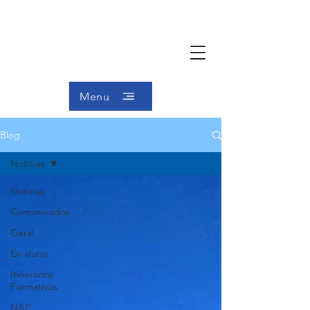
Menu
Blog
Notícias
Notícias
Comunicados
Geral
Ex-aluno
Itinerários
Formativos
NAP