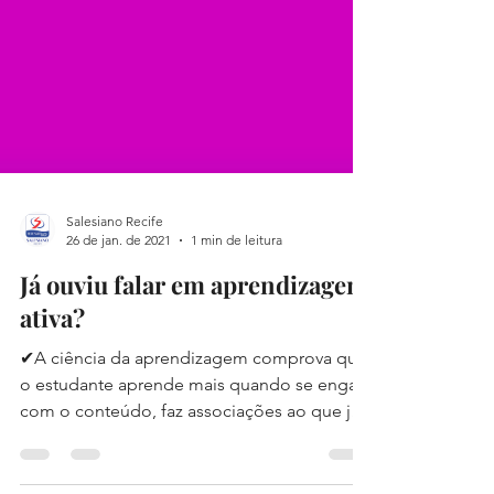
Salesiano Recife
26 de jan. de 2021
1 min de leitura
Já ouviu falar em aprendizagem
ativa?
✔A ciência da aprendizagem comprova que
o estudante aprende mais quando se engaja
com o conteúdo, faz associações ao que já
conhece e...