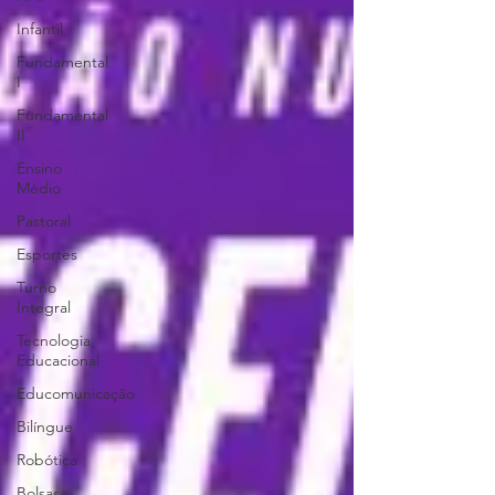
Infantil
Fundamental
I
Fundamental
II
Ensino
Médio
Pastoral
Esportes
Turno
Integral
Tecnologia
Educacional
Educomunicação
Bilíngue
Robótica
Bolsas