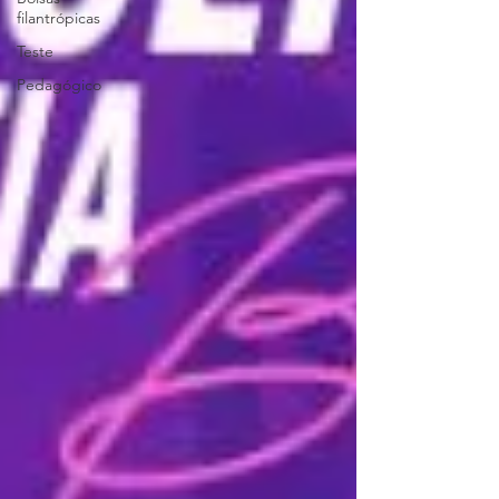
filantrópicas
Teste
Pedagógico