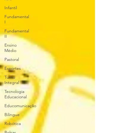
Infantil
Fundamental
I
Fundamental
II
Ensino
Médio
Pastoral
Esportes
Turno
Integral
Tecnologia
Educacional
Educomunicação
Bilíngue
Robótica
Bolsas