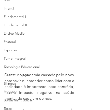
NAP
Infantil
Fundamental I
Fundamental II
Ensino Médio
Pastoral
Esportes
Turno Integral
Tecnologia Educacional
Diante da pandemia causada pelo novo 
Educomunicação
coronavírus, aprender como lidar com a 
Bilíngue
ansiedade é importante, caso contrário, 
Robótica
haverá impacto negativo na saúde 
mental de cada um de nós.
Bolsas filantrópicas
Teste