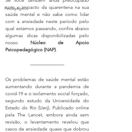
Se você também anda preocupado 
com o impacto da quarentena na sua 
Pedagógico
saúde mental e não sabe como lidar 
com a ansiedade neste período pelo 
qual estamos passando, confira abaixo 
algumas dicas disponibilizadas pelo 
nosso 
Núcleo de Apoio 
Psicopedagógico (NAP)
.
Os problemas de saúde mental estão 
aumentando durante a pandemia de 
covid-19 e o isolamento social forçado, 
segundo estudo da Universidade do 
Estado do Rio (Uerj). Publicado online 
pela The Lancet, embora ainda sem 
revisão, o levantamento revelou que 
casos de ansiedade quase que dobrou 