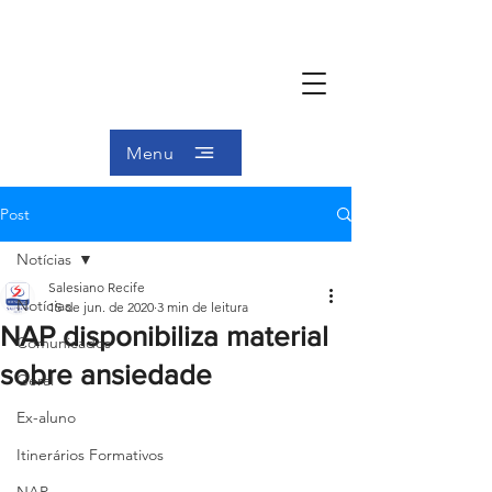
Menu
Post
Notícias
Salesiano Recife
Notícias
15 de jun. de 2020
3 min de leitura
NAP disponibiliza material
Comunicados
sobre ansiedade
Geral
Ex-aluno
Itinerários Formativos