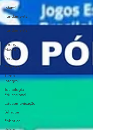
Infantil
Fundamental
I
Fundamental
II
Ensino
Médio
Pastoral
Esportes
Turno
Integral
Tecnologia
Educacional
Educomunicação
Bilíngue
Robótica
Bolsas