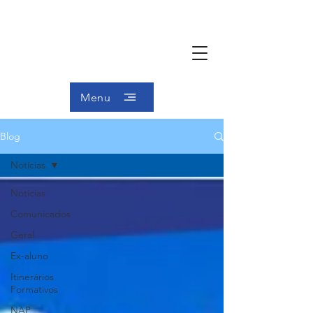
Menu
Blog
Notícias
Notícias
Comunicados
Geral
Ex-aluno
Itinerários
Formativos
NAP