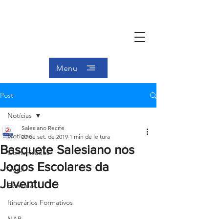
Menu
Post
Notícias
Salesiano Recife
Notícias
20 de set. de 2019
1 min de leitura
Basquete Salesiano nos
Comunicados
Jogos Escolares da
Geral
Juventude
Ex-aluno
Itinerários Formativos