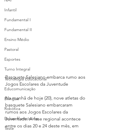
NAP
Infantil
Fundamental I
Fundamental II
Ensino Médio
Pastoral
Esportes
Turno Integral
Basquete Salesiano embarca rumo aos 
Tecnologia Educacional
Jogos Escolares da Juventude
Educomunicação
Na manhã de hoje (20), nove atletas do 
Bilíngue
basquete Salesiano embarcaram 
Robótica
rumos aos Jogos Escolares da 
Bolsas filantrópicas
Juventude. A fase regional acontece 
entre os dias 20 e 24 deste mês, em 
Teste