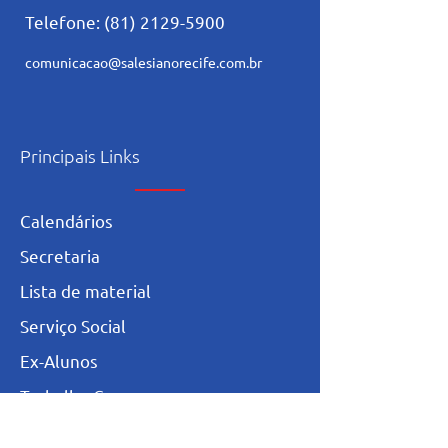
Telefone:
(81) 2129-5900
comunicacao@salesianorecife.com.br
Principais Links
Calendários
Secretaria
L
ista de materia
l
Serviço Social
Ex-Alunos
Trabalhe Conosco
Igualdade Salarial