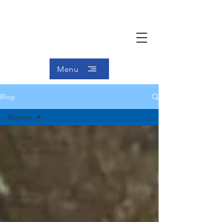
Menu
Blog
Notícias
Notícias
Comunicados
Geral
Ex-aluno
Itinerários
Formativos
NAP