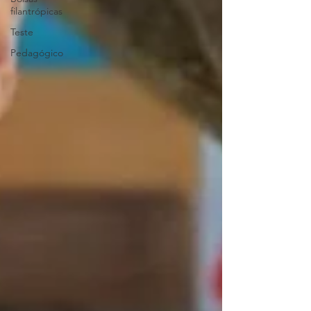
filantrópicas
Teste
Pedagógico