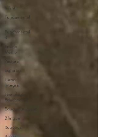
Infantil
Fundamental
I
Fundamental
II
Ensino
Médio
Pastoral
Esportes
Turno
Integral
Tecnologia
Educacional
Educomunicação
Bilíngue
Robótica
Bolsas