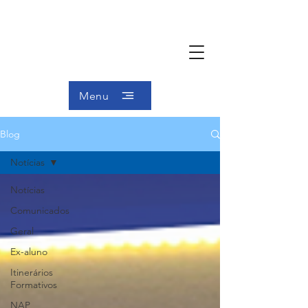
Menu
Blog
Notícias
Notícias
Comunicados
Geral
Ex-aluno
Itinerários
Formativos
NAP