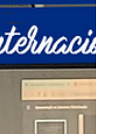
filantrópicas
Teste
Pedagógico