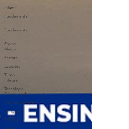
Infantil
Fundamental
I
Fundamental
II
Ensino
Médio
Pastoral
Esportes
Turno
Integral
Tecnologia
Educacional
Educomunicação
Bilíngue
Robótica
Bolsas