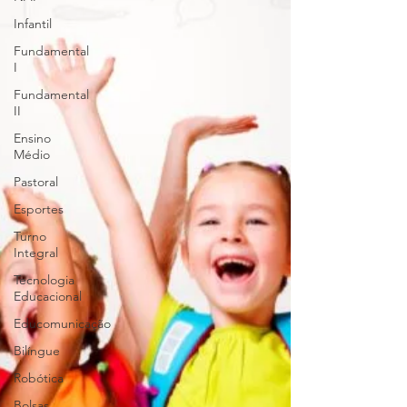
Infantil
Fundamental
I
Fundamental
II
Ensino
Médio
Pastoral
Esportes
Turno
Integral
Tecnologia
Educacional
Educomunicação
Bilíngue
Robótica
Bolsas