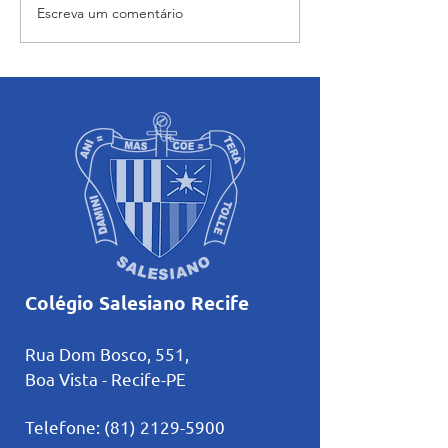
Escreva um comentário
“Maria caminha nesta
Orientação dos a
casa”: abertura e início das
sobre o uso cons
atividades pastorais
Inteligência Artifi
voltadas ao mês mariano.
estudos
Colégio Salesiano Recife
Rua Dom Bosco, 551,
Boa Vista - Recife-PE
Telefone:
(81) 2129-5900