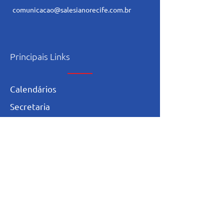
comunicacao@salesianorecife.com.br
Principais Links
Calendários
Secretaria
L
ista de materia
l
Serviço Social
Ex-Alunos
Trabalhe Conosco
Igualdade Salarial
Política de Privacidade