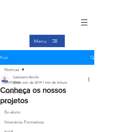
Menu
Post
Notícias
Salesiano Recife
Notícias
30 de out. de 2019
1 min de leitura
Conheça os nossos
Comunicados
projetos
Geral
Ex-aluno
Itinerários Formativos