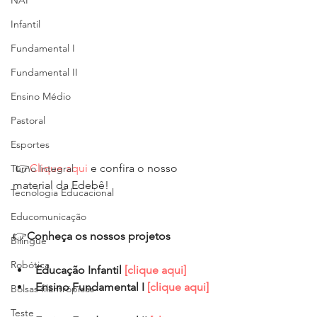
NAP
Infantil
Fundamental I
Fundamental II
Ensino Médio
Pastoral
Esportes
 👉
Clique aqui
 e confira o nosso 
Turno Integral
material da Edebê!
Tecnologia Educacional
Educomunicação
👉
Conheça os nossos projetos
Bilíngue
Robótica
Educação Infantil 
[clique aqui]
Ensino Fundamental I 
[clique aqui]
Bolsas filantrópicas
Teste