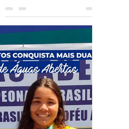
DAVI ALBUQUERQUE DE SOUZA
23 de set. de 2022
1 min de leitura
Turma do Integral realiza o
plantio da nova Horta
Os alunos do integral realizaram o plantio da
nova horta, que reúne agora várias hortaliças
como: alface, manjericão, tomate cereja,...