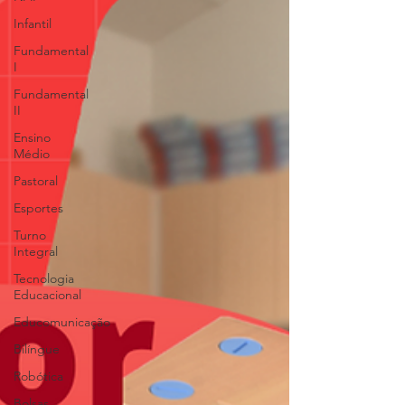
Infantil
Fundamental
I
Fundamental
II
Ensino
Médio
Pastoral
Esportes
Turno
Integral
Tecnologia
Educacional
Educomunicação
Bilíngue
Robótica
Bolsas