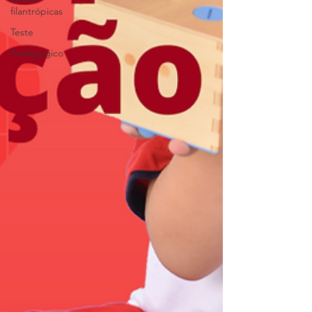
filantrópicas
Teste
Pedagógico