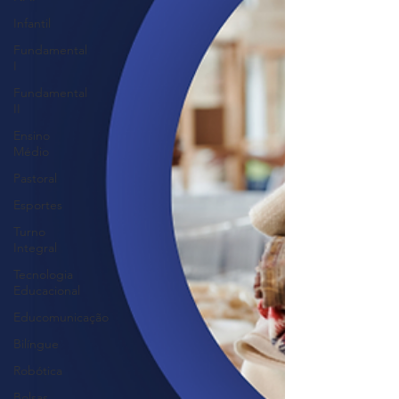
Infantil
Fundamental
I
Fundamental
II
Ensino
Médio
Pastoral
Esportes
Turno
Integral
Tecnologia
Educacional
Educomunicação
Bilíngue
Robótica
Bolsas