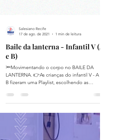
Salesiano Recife
17 de ago. de 2021
1 min de leitura
Baile da lanterna - Infantil V (A
e B)
🔦Movimentando o corpo no BAILE DA
LANTERNA. 👉As crianças do infantil V - A e
B fizeram uma Playlist, escolhendo as
músicas e figurinos...