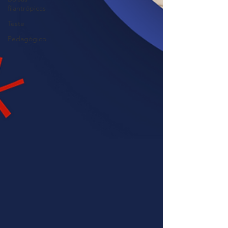
filantrópicas
Teste
Pedagógico