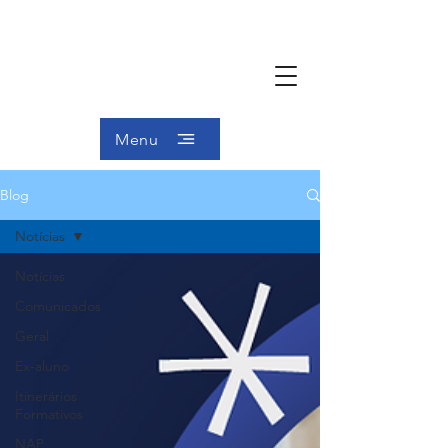
Menu
Blog
Notícias
Notícias
Comunicados
Geral
Ex-aluno
Itinerários
Formativos
NAP