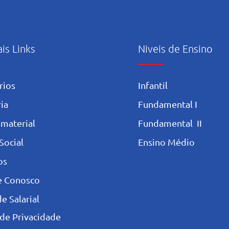
ais Links
Niveis de Ensino
rios
Infantil
ia
Fundamental I
 materia
l
Fundamental II
Social
Ensino Médio
os
e Conosco
e Salarial
 de Privacidade