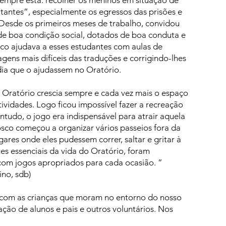
empre esta: recolher os meninos em situação de
litantes”, especialmente os egressos das prisões e
Desde os primeiros meses de trabalho, convidou
de boa condição social, dotados de boa conduta e
o ajudava a esses estudantes com aulas de
agens mais difíceis das traduções e corrigindo-lhes
edia que o ajudassem no Oratório.
Oratório crescia sempre e cada vez mais o espaço
tividades. Logo ficou impossível fazer a recreação
ntudo, o jogo era indispensável para atrair aquela
sco começou a organizar vários passeios fora da
gares onde eles pudessem correr, saltar e gritar à
s essenciais da vida do Oratório, foram
om jogos apropriados para cada ocasião. ”
ino, sdb)
o com as crianças que moram no entorno do nosso
ção de alunos e pais e outros voluntários. Nos