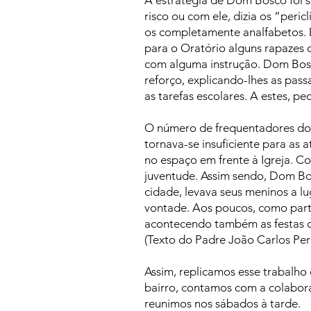
A estratégia de Dom Bosco foi s
risco ou com ele, dizia os “peric
os completamente analfabetos. 
para o Oratório alguns rapazes 
com alguma instrução. Dom Bosc
reforço, explicando-lhes as pass
as tarefas escolares. A estes, p
O número de frequentadores do 
tornava-se insuficiente para as a
no espaço em frente à Igreja. Co
juventude. Assim sendo, Dom Bo
cidade, levava seus meninos a lu
vontade. Aos poucos, como parte
acontecendo também as festas c
(Texto do Padre João Carlos Per
Assim, replicamos esse trabalh
bairro, contamos com a colabora
reunimos nos sábados à tarde.