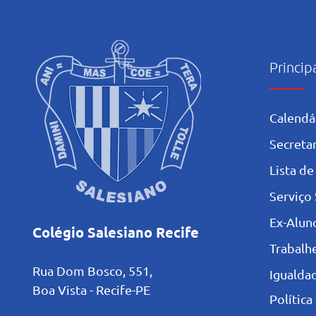
Princip
Calendá
Secretar
L
ista de
Serviço 
Ex-Alun
Colégio Salesiano Recife
Trabalh
Rua Dom Bosco, 551,
Igualdad
Boa Vista - Recife-PE
Política