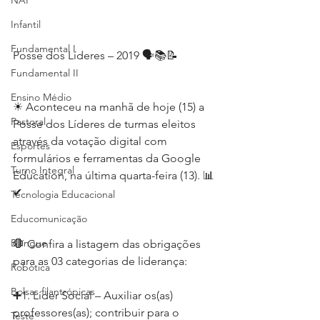
NAP
Infantil
Fundamental I
Posse dos Líderes – 2019 🗣📚📝
Fundamental II
Ensino Médio
☀ Aconteceu na manhã de hoje (15) a 
Pastoral
Posse dos Líderes de turmas eleitos 
através da votação digital com 
Esportes
formulários e ferramentas da Google 
Turno Integral
Education, na última quarta-feira (13). 📊
✔
Tecnologia Educacional
Educomunicação
Bilíngue
🛑 Confira a listagem das obrigações 
para as 03 categorias de liderança:
Robótica
Bolsas filantrópicas
➕1. Líder Social – Auxiliar os(as) 
professores(as); contribuir para o 
Teste