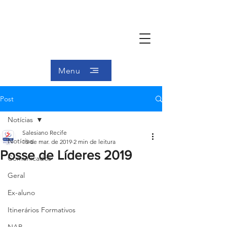
Menu
Post
Notícias
Salesiano Recife
Notícias
15 de mar. de 2019
2 min de leitura
Posse de Líderes 2019
Comunicados
Geral
Ex-aluno
Itinerários Formativos