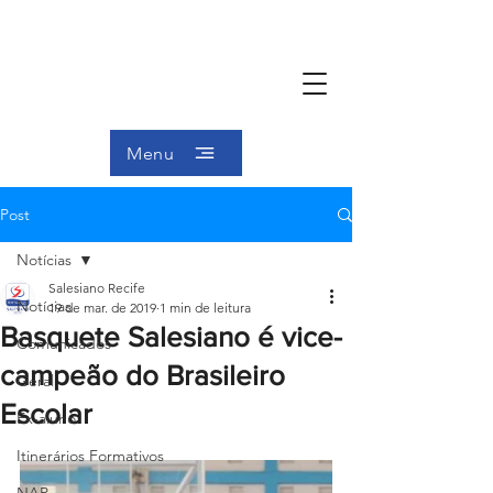
Menu
Post
Notícias
Salesiano Recife
Notícias
19 de mar. de 2019
1 min de leitura
Basquete Salesiano é vice-
Comunicados
campeão do Brasileiro
Geral
Escolar
Ex-aluno
Itinerários Formativos