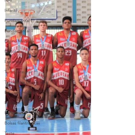
NAP
Infantil
Fundamental I
Fundamental II
Ensino Médio
Pastoral
Esportes
Turno Integral
Tecnologia Educacional
Educomunicação
Bilíngue
Robótica
Bolsas filantrópicas
Teste