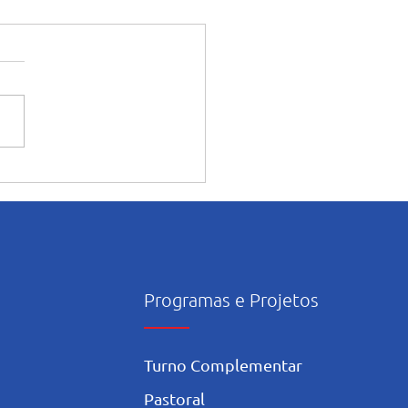
ntação dos alunos sobre o
onsciente da Inteligência
icial nos estudos
Programas e Projetos
Turno Complementar
Pastoral