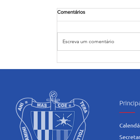
Comentários
Escreva um comentário
Encerramento do mês
Mariano: Salesiano Recife
celebra a coroação de Nossa
Senhora com fé e tradição
Princip
Calendá
Secretar