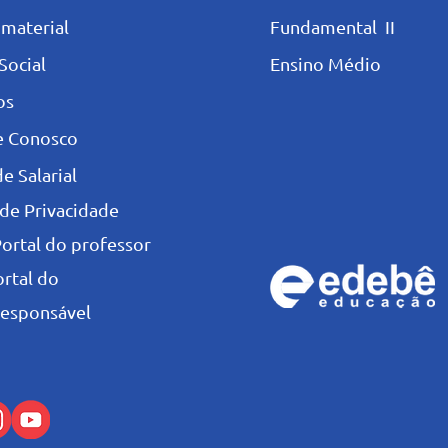
 materia
l
Fundamental II
Social
Ensino Médio
os
e Conosco
e Salarial
 de Privacidade
Portal do professor
ortal do
esponsável