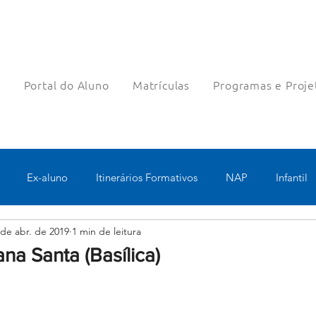
a
Portal do Aluno
Matrículas
Programas e Proje
Ex-aluno
Itinerários Formativos
NAP
Infantil
 de abr. de 2019
1 min de leitura
o
Pastoral
Esportes
Turno Integral
Tecnologia 
a Santa (Basílica)
Robótica
Bolsas filantrópicas
Teste
Pedagógico