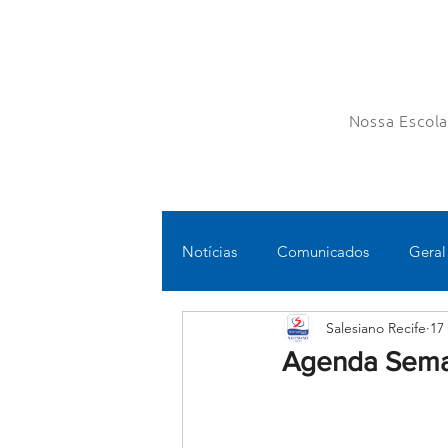
Nossa Escol
Notícias
Comunicados
Geral
Salesiano Recife
17
Fundamental II
Ensino Médi
Agenda Seman
Educomunicação
Bilíngue