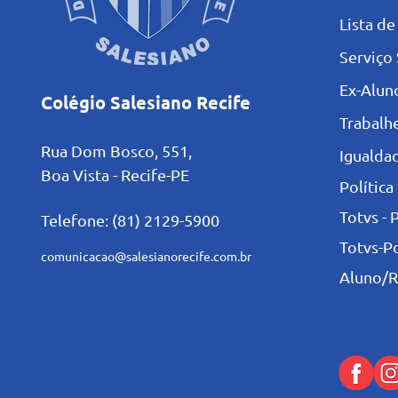
L
ista de
Serviço 
Ex-Alun
Colégio Salesiano Recife
Trabalh
Rua Dom Bosco, 551,
Igualdad
Boa Vista - Recife-PE
Política
Totvs - 
Telefone: (81) 2129-5900
Totvs-P
comunicacao@salesianorecife.com.br
Aluno/R