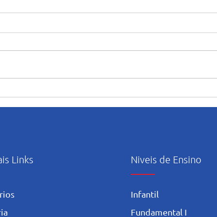
“Maria caminha nesta casa”:
Orie
abertura e início das
uso c
atividades pastorais voltadas
Artif
ao mês mariano.
ais Links
Niveis de Ensino
rios
Infantil
ia
Fundamental I