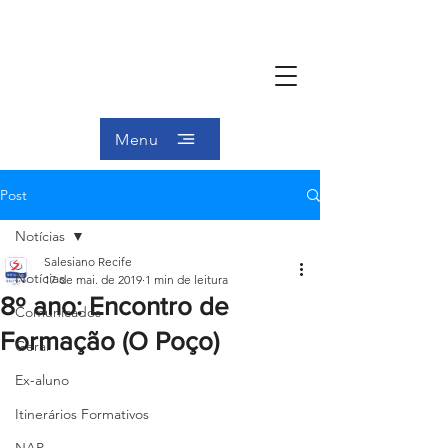
Menu
Post
Notícias
Salesiano Recife
Notícias
17 de mai. de 2019
1 min de leitura
8º ano: Encontro de
Comunicados
Formação (O Poço)
Geral
Ex-aluno
Itinerários Formativos