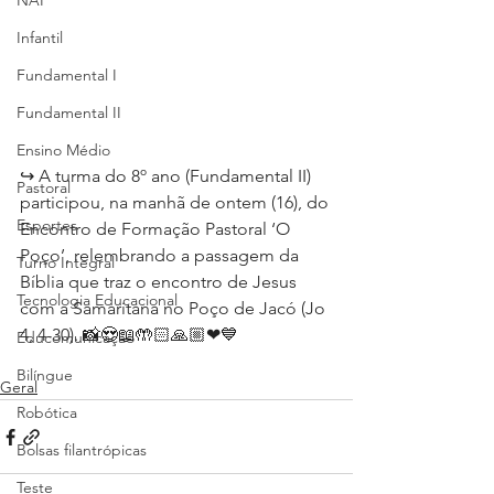
NAP
Infantil
Fundamental I
Fundamental II
Ensino Médio
↪ A turma do 8º ano (Fundamental II) 
Pastoral
participou, na manhã de ontem (16), do 
Esportes
Encontro de Formação Pastoral ‘O 
Poço’, relembrando a passagem da 
Turno Integral
Bíblia que traz o encontro de Jesus 
Tecnologia Educacional
com a Samaritana no Poço de Jacó (Jo 
4, 4-30). 📸😍📖🤲🏻🙏🏼❤💙
Educomunicação
Bilíngue
Geral
Robótica
Bolsas filantrópicas
Teste