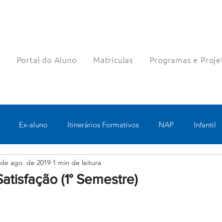
a
Portal do Aluno
Matrículas
Programas e Proje
Ex-aluno
Itinerários Formativos
NAP
Infantil
 de ago. de 2019
1 min de leitura
o
Pastoral
Esportes
Turno Integral
Tecnologia 
atisfação (1° Semestre)
Robótica
Bolsas filantrópicas
Teste
Pedagógico