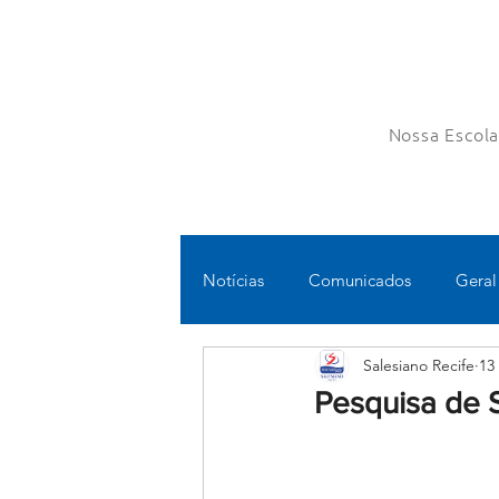
Nossa Escol
Notícias
Comunicados
Geral
Salesiano Recife
13
Fundamental II
Ensino Médi
Pesquisa de S
Educomunicação
Bilíngue