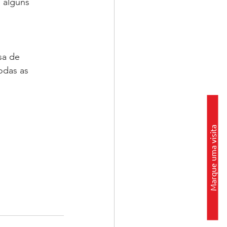
 alguns 
sa de 
odas as 
Marque uma visita