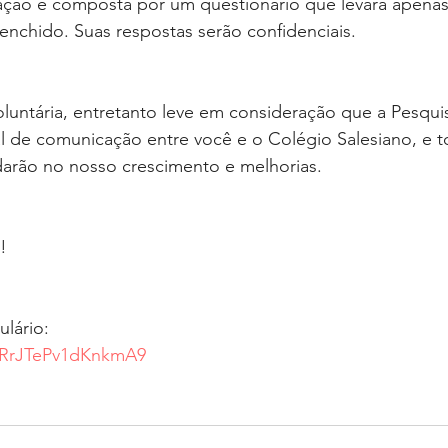
fação é composta por um questionário que levará apenas
enchido. Suas respostas serão confidenciais.
oluntária, entretanto leve em consideração que a Pesqui
l de comunicação entre você e o Colégio Salesiano, e t
darão no nosso crescimento e melhorias.
!
lário:
7DRrJTePv1dKnkmA9 