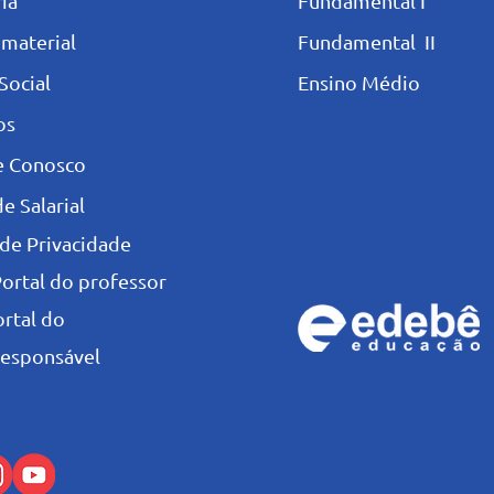
ia
Fundamental I
 materia
l
Fundamental II
Social
Ensino Médio
os
e Conosco
e Salarial
 de Privacidade
Portal do professor
ortal do
esponsável