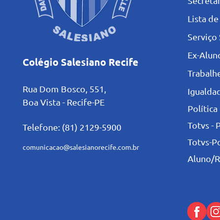
Secretar
L
ista de
Serviço 
Ex-Alun
Colégio Salesiano Recife
Trabalh
Rua Dom Bosco, 551,
Igualdad
Boa Vista - Recife-PE
Política
Totvs - 
Telefone: (81) 2129-5900
Totvs-P
comunicacao@salesianorecife.com.br
Aluno/R