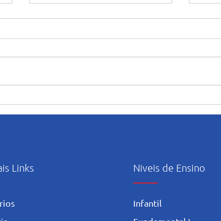
“Maria caminha nesta casa”:
Orie
abertura e início das
uso c
atividades pastorais voltadas
Artif
ao mês mariano.
ais Links
Niveis de Ensino
rios
Infantil