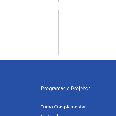
ntação dos alunos sobre o
onsciente da Inteligência
icial nos estudos
Programas e Projetos
Turno Complementar