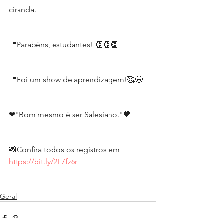
ciranda.
📍Parabéns, estudantes! 👏👏👏
📍Foi um show de aprendizagem!🥰🤩
❤"Bom mesmo é ser Salesiano."💙
📸Confira todos os registros em 
https://bit.ly/2L7fz6r
Geral