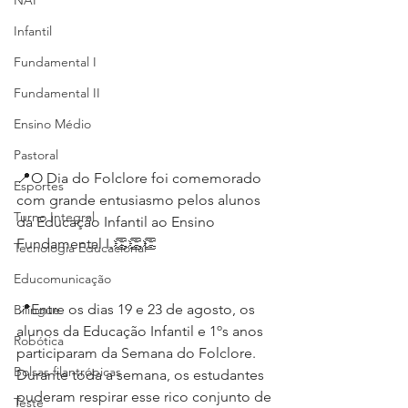
NAP
Infantil
Fundamental I
Fundamental II
Ensino Médio
Pastoral
📍O Dia do Folclore foi comemorado 
Esportes
com grande entusiasmo pelos alunos 
Turno Integral
da Educação Infantil ao Ensino 
Fundamental I.👏👏👏
Tecnologia Educacional
Educomunicação
📍Entre os dias 19 e 23 de agosto, os 
Bilíngue
alunos da Educação Infantil e 1ºs anos 
Robótica
participaram da Semana do Folclore. 
Bolsas filantrópicas
Durante toda a semana, os estudantes 
puderam respirar esse rico conjunto de 
Teste