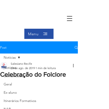
Menu
Post
Notícias
Salesiano Recife
Notícias
23 de ago. de 2019
1 min de leitura
Celebração do Folclore
Comunicados
Geral
Ex-aluno
Itinerários Formativos