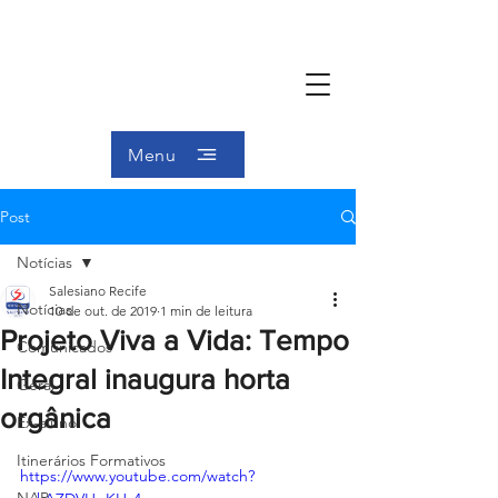
Menu
Post
Notícias
Salesiano Recife
Notícias
10 de out. de 2019
1 min de leitura
Projeto Viva a Vida: Tempo
Comunicados
Integral inaugura horta
Geral
orgânica
Ex-aluno
Itinerários Formativos
https://www.youtube.com/watch?