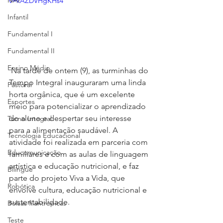
NAP
v=kAZDVHgKHs4
Infantil
Fundamental I
Fundamental II
Ensino Médio
 Na tarde de ontem (9), as turminhas do 
Tempo Integral inauguraram uma linda 
Pastoral
horta orgânica, que é um excelente 
Esportes
meio para potencializar o aprendizado 
do aluno e despertar seu interesse 
Turno Integral
para a alimentação saudável. A 
Tecnologia Educacional
atividade foi realizada em parceria com 
Educomunicação
familiares e com as aulas de linguagem 
artística e educação nutricional, e faz 
Bilíngue
parte do projeto Viva a Vida, que 
Robótica
envolve cultura, educação nutricional e 
sustentabilidade.
Bolsas filantrópicas
Teste