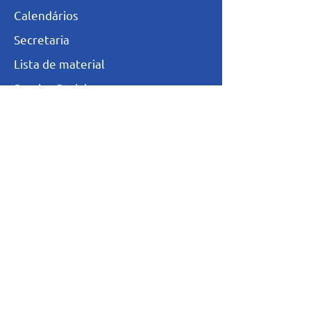
Calendários
Secretaria
L
ista de materia
l
Serviço Social
Ex-Alunos
Trabalhe Conosco
Igualdade Salarial
Política de Privacidade
Totvs - Portal do professor
Totvs-Portal do Aluno/Responsável