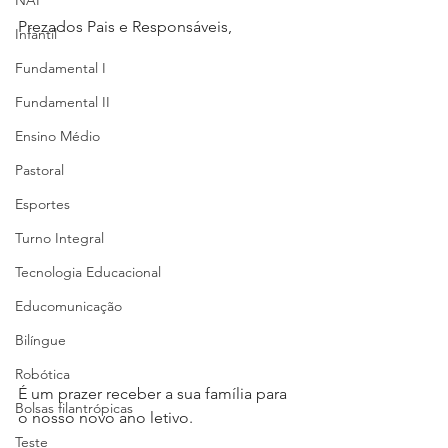
NAP
Prezados Pais e Responsáveis,
Infantil
Fundamental I
Fundamental II
Ensino Médio
Pastoral
Esportes
Turno Integral
Tecnologia Educacional
Educomunicação
Bilíngue
Robótica
É um prazer receber a sua família para 
Bolsas filantrópicas
o nosso novo ano letivo.
Teste