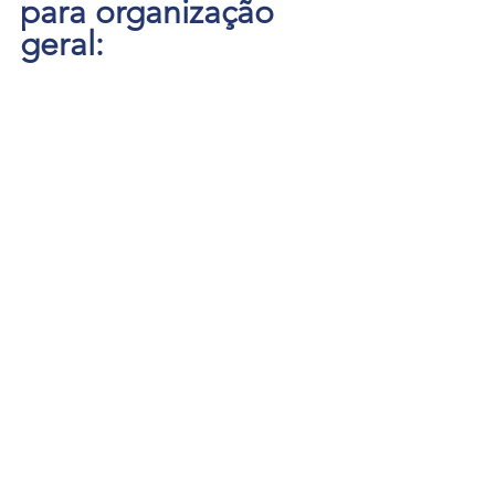
para organização 
geral:
1. Fardamento oficial da Rede 
Salesiana Brasil de Escolas de uso 
obrigatório a todos os alunos 
– 
Adquirir na Livraria Leitura, no 
Shopping Tacaruna e na Kiko e Luka, 
no bairro São José (Rua São José do 
Ribamar, 191).
2. Início das aulas 2026:
POR SEGMENTO:
· 
Fundamental I e II, Ensino Médio e 
Tempo Integral – 26/01/2026
· 
Educação Infantil I e II (novatos) – 