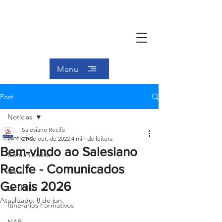
Menu
Post
Notícias
Salesiano Recife
Notícias
21 de out. de 2022
4 min de leitura
Bem-vindo ao Salesiano
Comunicados
Recife - Comunicados
Geral
Gerais 2026
Ex-aluno
Atualizado:
8 de jun.
Itinerários Formativos