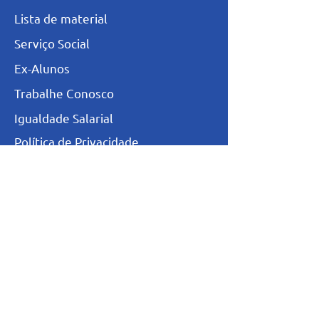
L
ista de materia
l
Serviço Social
Ex-Alunos
Trabalhe Conosco
Igualdade Salarial
Política de Privacidade
Totvs - Portal do professor
Totvs-Portal do Aluno/Responsável
Niveis de Ensino