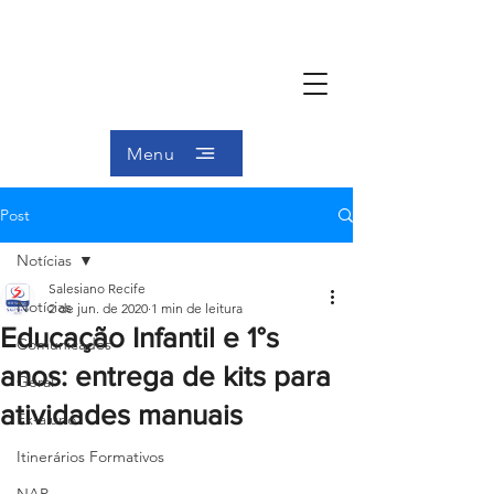
Menu
Post
Notícias
Salesiano Recife
Notícias
2 de jun. de 2020
1 min de leitura
Educação Infantil e 1°s
Comunicados
anos: entrega de kits para
Geral
atividades manuais
Ex-aluno
Itinerários Formativos