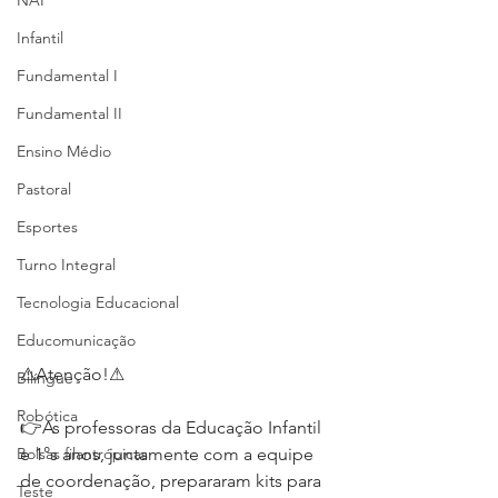
NAP
Infantil
Fundamental I
Fundamental II
Ensino Médio
Pastoral
Esportes
Turno Integral
Tecnologia Educacional
Educomunicação
⚠Atenção!⚠
Bilíngue
Robótica
👉As professoras da Educação Infantil 
Bolsas filantrópicas
e 1°s anos, juntamente com a equipe 
de coordenação, prepararam kits para 
Teste