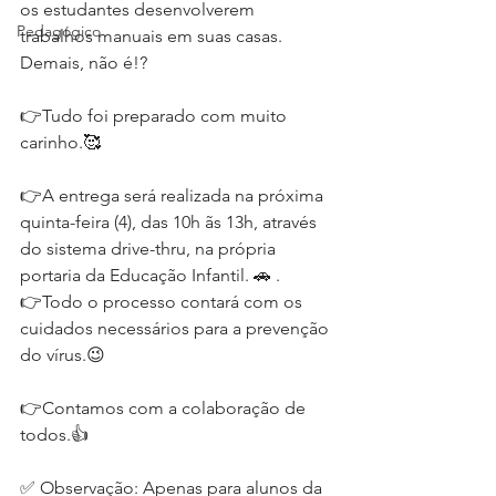
os estudantes desenvolverem 
Pedagógico
trabalhos manuais em suas casas. 
Demais, não é!?
👉Tudo foi preparado com muito 
carinho.🥰
👉A entrega será realizada na próxima 
quinta-feira (4), das 10h ãs 13h, através 
do sistema drive-thru, na própria 
portaria da Educação Infantil. 🚗 .
👉Todo o processo contará com os 
cuidados necessários para a prevenção 
do vírus.😉
👉Contamos com a colaboração de 
todos.👍
✅ Observação: Apenas para alunos da 