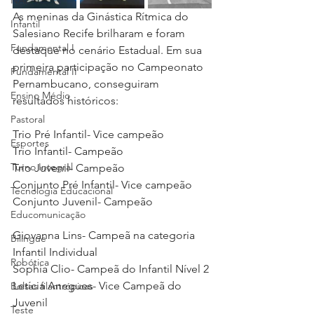
NAP
As meninas da Ginástica Rítmica do 
Infantil
Salesiano Recife brilharam e foram 
Fundamental I
destaque no cenário Estadual. Em sua 
primeira participação no Campeonato 
Fundamental II
Pernambucano, conseguiram 
Ensino Médio
resultados históricos:
Pastoral
Trio Pré Infantil- Vice campeão
Esportes
Trio Infantil- Campeão 
Turno Integral
Trio Juvenil- Campeão 
Conjunto Pré Infantil- Vice campeão 
Tecnologia Educacional
Conjunto Juvenil- Campeão 
Educomunicação
Giovanna Lins- Campeã na categoria 
Bilíngue
Infantil Individual 
Robótica
Sophia Clio- Campeã do Infantil Nível 2
Letícia Anegues- Vice Campeã do 
Bolsas filantrópicas
Juvenil 
Teste