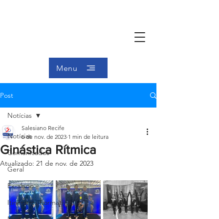
Menu
Post
Notícias
Salesiano Recife
Notícias
6 de nov. de 2023
1 min de leitura
Ginástica Rítmica
Comunicados
Atualizado:
21 de nov. de 2023
Geral
Ex-aluno
Itinerários Formativos