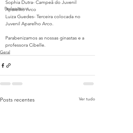
Sophia Dutra- Campeã do Juvenil 
Pedagógico
Aparelho Arco
Luiza Guedes- Terceira colocada no 
Juvenil Aparelho Arco.
Parabenizamos as nossas ginastas e a 
professora Cibelle.
Geral
Ver tudo
Posts recentes