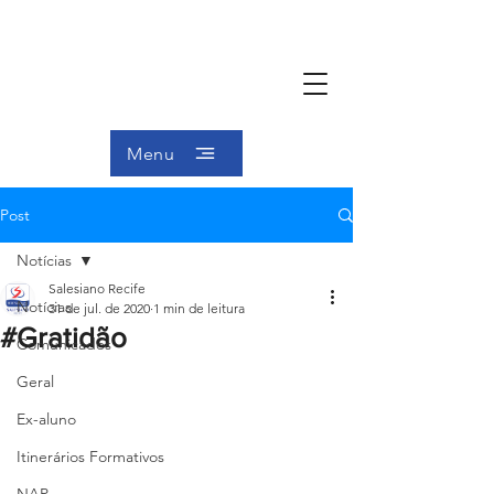
Menu
Post
Notícias
Salesiano Recife
Notícias
31 de jul. de 2020
1 min de leitura
#Gratidão
Comunicados
Geral
Ex-aluno
Itinerários Formativos