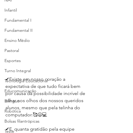
NAP
Infantil
Fundamental I
Fundamental II
Ensino Médio
Pastoral
Esportes
Turno Integral
✔Existe em nosso coração a 
Tecnologia Educacional
expectativa de que tudo ficará bem 
Educomunicação
por causa da possibilidade incrível de 
olhar nos olhos dos nossos queridos 
Bilíngue
alunos, mesmo que pela telinha do 
Robótica
computador.⁣⁣🥰😃💻
Bolsas filantrópicas
✔E, quanta gratidão pela equipe 
Teste