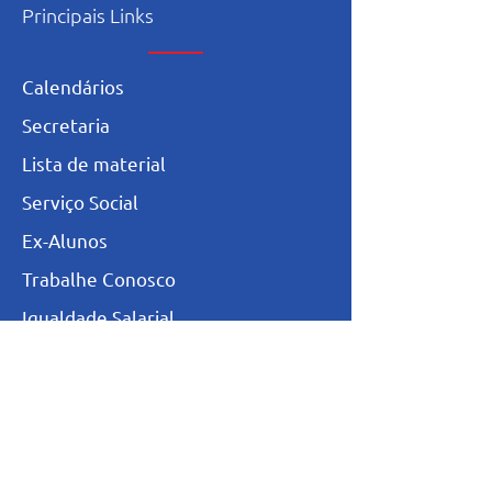
Principais Links
Calendários
Secretaria
L
ista de materia
l
Serviço Social
Ex-Alunos
Trabalhe Conosco
Igualdade Salarial
Política de Privacidade
Totvs - Portal do professor
Totvs-Portal do Aluno/Responsável