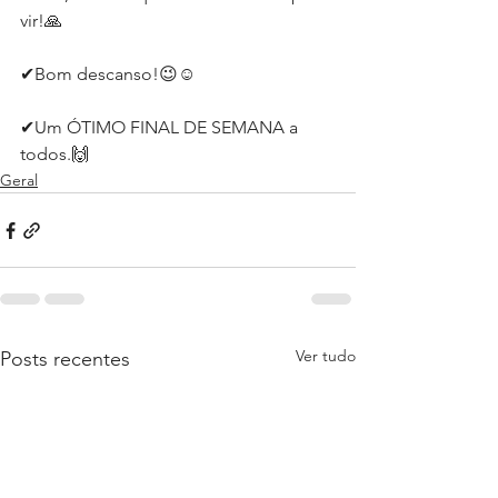
vir!⁣⁣🙏
✔Bom descanso!⁣😉☺
✔Um ÓTIMO FINAL DE SEMANA a 
todos.🙌
Geral
Ver tudo
Posts recentes