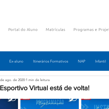
a
Portal do Aluno
Matrículas
Programas e Proje
Ex-aluno
Itinerários Formativos
NAP
Infantil
 de ago. de 2020
1 min de leitura
o
Pastoral
Esportes
Turno Integral
Tecnologia 
Esportivo Virtual está de volta!
Robótica
Bolsas filantrópicas
Teste
Pedagógico