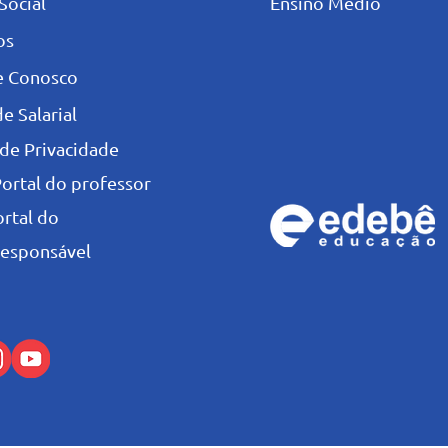
Social
Ensino Médio
os
e Conosco
e Salarial
 de Privacidade
Portal do professor
ortal do
esponsável