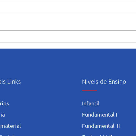
“Maria caminha nesta casa”:
Orie
abertura e início das
uso c
atividades pastorais voltadas
Artif
ao mês mariano.
ais Links
Niveis de Ensino
rios
Infantil
ia
Fundamental I
 materia
l
Fundamental II