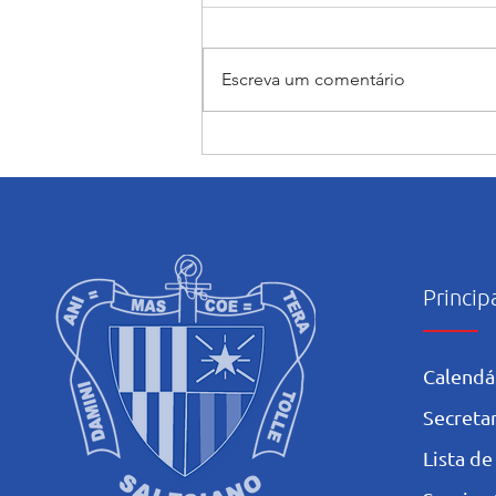
Escreva um comentário
Encerramento do mês
Mariano: Salesiano Recife
celebra a coroação de Nossa
Senhora com fé e tradição
Princip
Calendá
Secretar
L
ista de