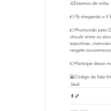
⚠️Estamos de volta, 
👉Tá chegando o II E
👉Promovido pelo De
vínculo entre os alu
esportivas, vivencia
resgate socioemocion
👉Participe desse m
💻Código da Sala Vi
Geral