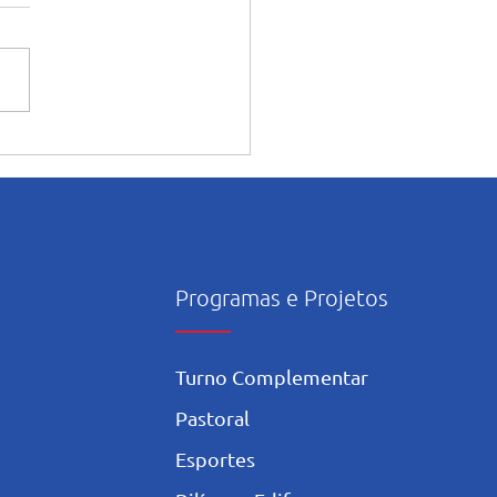
ntação dos alunos sobre o
onsciente da Inteligência
icial nos estudos
Programas e Projetos
Turno Complementar
Pastoral
Esportes