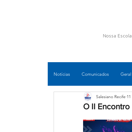
Nossa Escol
Notícias
Comunicados
Geral
Salesiano Recife
11
Fundamental II
Ensino Médi
O II Encontro 
Educomunicação
Bilíngue