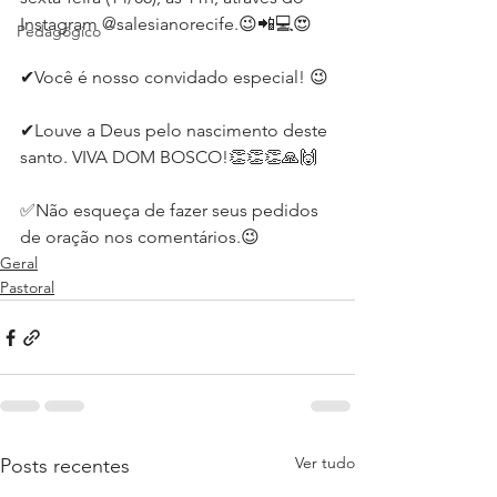
Instagram @salesianorecife.😉📲💻😍⁣
Pedagógico
✔Você é nosso convidado especial! 😉⁣
✔Louve a Deus pelo nascimento deste 
santo. VIVA DOM BOSCO!👏👏👏🙏🙌⁣
✅Não esqueça de fazer seus pedidos 
de oração nos comentários.😉⁣
Geral
Pastoral
Ver tudo
Posts recentes