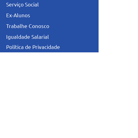
Serviço Social
Ex-Alunos
Trabalhe Conosco
Igualdade Salarial
Política de Privacidade
Totvs - Portal do professor
Totvs-Portal do Aluno/Responsável
Niveis de Ensino