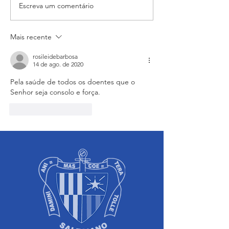
Escreva um comentário
Família, escola e fé: Missa
Encerramento d
da Pastoral fortalece a
Mariano: Salesia
vivência da fé dos alunos
celebra a coroaç
do Salesiano Recife
Nossa Senhora c
Mais recente
tradição
rosileidebarbosa
14 de ago. de 2020
Pela saúde de todos os doentes que o 
Senhor seja consolo e força.
Curtir
Responder