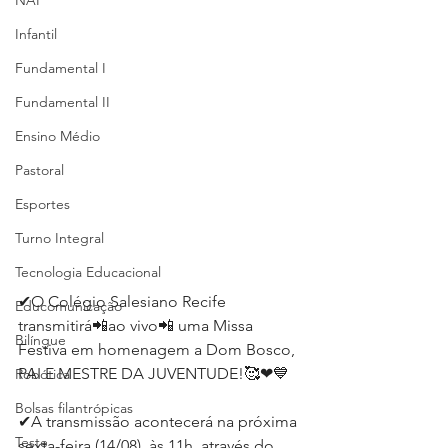
NAP
Infantil
Fundamental I
Fundamental II
Ensino Médio
Pastoral
Esportes
Turno Integral
Tecnologia Educacional
✔O Colégio Salesiano Recife 
Educomunicação
transmitirá📲ao vivo📲 uma Missa 
Bilíngue
Festiva em homenagem a Dom Bosco, 
PAI E MESTRE DA JUVENTUDE!🥰❤💙⁣
Robótica
Bolsas filantrópicas
✔A transmissão acontecerá na próxima 
Teste
sexta-feira (14/08), às 11h, através do 