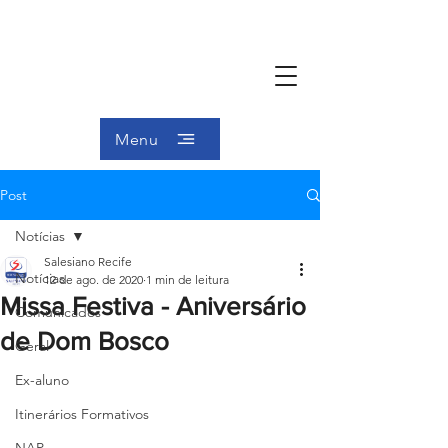
Menu
Post
Notícias
Salesiano Recife
Notícias
12 de ago. de 2020
1 min de leitura
Missa Festiva - Aniversário
Comunicados
de Dom Bosco
Geral
Ex-aluno
Itinerários Formativos