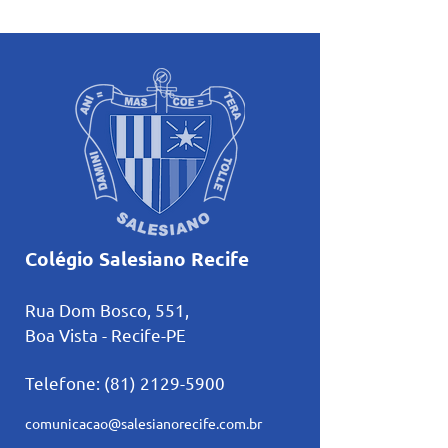
atividades pastorais
Inteligência Artifi
voltadas ao mês mariano.
estudos
Colégio Salesiano Recife
Rua Dom Bosco, 551,
Boa Vista - Recife-PE
Telefone:
(81) 2129-5900
comunicacao@salesianorecife.com.br