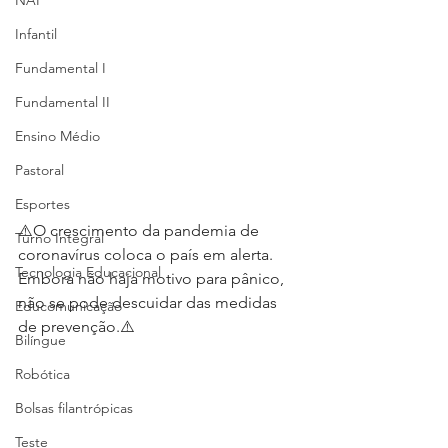
NAP
Infantil
Fundamental I
Fundamental II
Ensino Médio
Pastoral
Esportes
⚠️O crescimento da pandemia de 
Turno Integral
coronavírus coloca o país em alerta. 
Tecnologia Educacional
Embora não haja motivo para pânico, 
não se pode descuidar das medidas 
Educomunicação
de prevenção.⚠️  
Bilíngue
Robótica
Bolsas filantrópicas
Teste