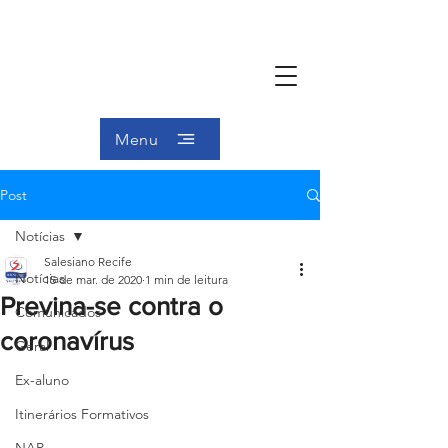
Menu
Post
Notícias
Salesiano Recife
Notícias
15 de mar. de 2020
1 min de leitura
Previna-se contra o
Comunicados
coronavírus
Geral
Ex-aluno
Itinerários Formativos