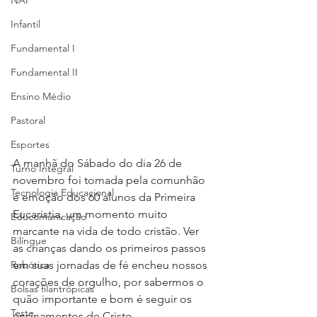
NAP
Infantil
Fundamental I
Fundamental II
Ensino Médio
Pastoral
Esportes
A manhã do Sábado do dia 26 de 
Turno Integral
novembro foi tomada pela comunhão 
Tecnologia Educacional
e emoção dos 60 alunos da Primeira 
Eucaristia, um momento muito 
Educomunicação
marcante na vida de todo cristão. Ver 
Bilíngue
as crianças dando os primeiros passos 
Robótica
em suas jornadas de fé encheu nossos 
corações de orgulho, por sabermos o 
Bolsas filantrópicas
quão importante e bom é seguir os 
Teste
ensinamentos de Cristo.