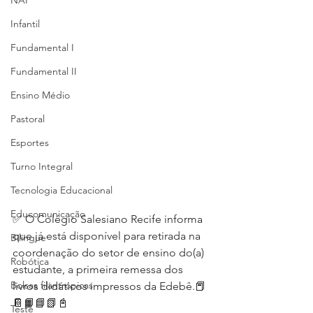
NAP
Infantil
Fundamental I
Fundamental II
Ensino Médio
Pastoral
Esportes
Turno Integral
Tecnologia Educacional
Educomunicação
✅ O Colégio Salesiano Recife informa 
que já está disponível para retirada na 
Bilíngue
coordenação do setor de ensino do(a) 
Robótica
estudante, a primeira remessa dos 
Bolsas filantrópicas
livros didáticos impressos da Edebê.📕
📔📙📘📗📓
Teste