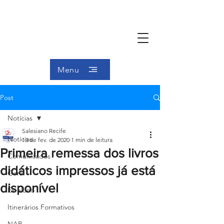
Menu
Post
Notícias
Salesiano Recife
Notícias
13 de fev. de 2020
1 min de leitura
Primeira remessa dos livros
Comunicados
didáticos impressos já está
Geral
disponível
Ex-aluno
Itinerários Formativos