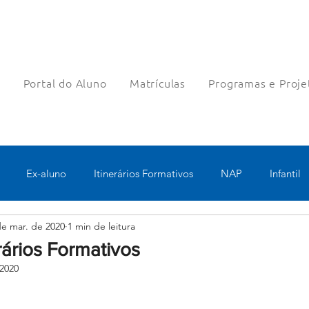
a
Portal do Aluno
Matrículas
Programas e Proje
Ex-aluno
Itinerários Formativos
NAP
Infantil
de mar. de 2020
1 min de leitura
o
Pastoral
Esportes
Turno Integral
Tecnologia 
erários Formativos
 2020
Robótica
Bolsas filantrópicas
Teste
Pedagógico