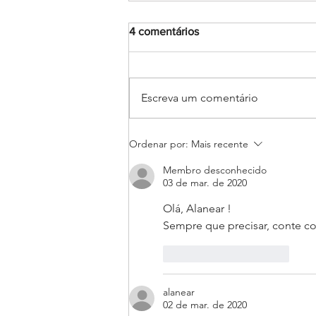
4 comentários
Escreva um comentário
Encerramento do mês
Ordenar por:
Mais recente
Mariano: Salesiano Recife
celebra a coroação de Nossa
Membro desconhecido
Senhora com fé e tradição
03 de mar. de 2020
Olá, Alanear !  
Sempre que precisar, conte c
Curtir
Responder
alanear
02 de mar. de 2020