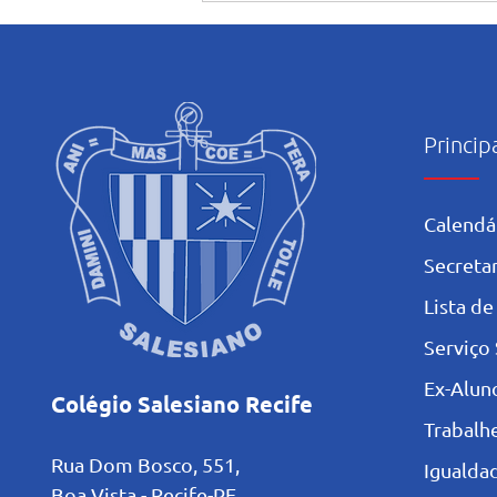
Princip
Calendá
Secretar
L
ista de
Serviço 
Ex-Alun
Colégio Salesiano Recife
Trabalh
Rua Dom Bosco, 551,
Igualdad
Boa Vista - Recife-PE