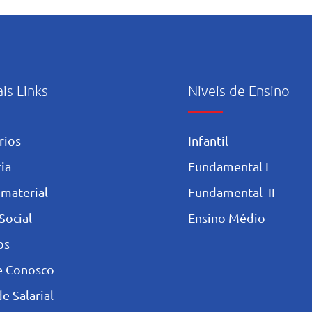
ais Links
Niveis de Ensino
rios
Infantil
ia
Fundamental I
 materia
l
Fundamental II
Social
Ensino Médio
os
e Conosco
e Salarial