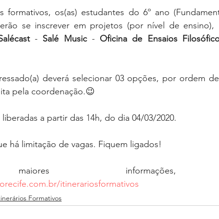
s formativos, os(as) estudantes do 6º ano (Fundamental
rão se inscrever em projetos (por nível de ensino), d
Salécast
 - 
Salé Music
 - 
Oficina de Ensaios Filosófic
eressado(a) deverá selecionar 03 opções, por ordem de 
eita pela coordenação.😉
liberadas a partir das 14h, do dia 04/03/2020.
 há limitação de vagas. Fiquem ligados!
orecife.com.br/itinerariosformativos
tinerários Formativos