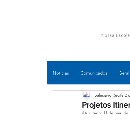
Nossa Escol
Notícias
Comunicados
Geral
Salesiano Recife
2 
Fundamental II
Ensino Médi
Projetos Itin
Atualizado:
11 de mar. de
Educomunicação
Bilíngue