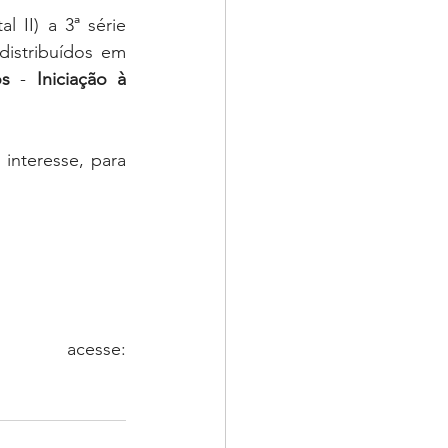
 II) a 3ª série 
istribuídos em 
os
 - 
Iniciação à 
interesse, para 
✔Para maiores informações, acesse: 