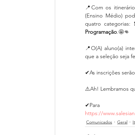
📍Com os itinerário
(Ensino Médio) pode
quatro categorias: 
Programação
.🤩👊
📍O(A) aluno(a) int
que a seleção seja f
✔As inscrições serão 
⚠️Ah! Lembramos que
https://www.salesian
Comunicados
Geral
I