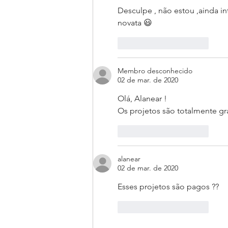
Desculpe , não estou ,ainda i
novata 😃
Curtir
Responder
Membro desconhecido
02 de mar. de 2020
Olá, Alanear ! 
Os projetos são totalmente gra
Curtir
Responder
alanear
02 de mar. de 2020
Esses projetos são pagos ??
Curtir
Responder