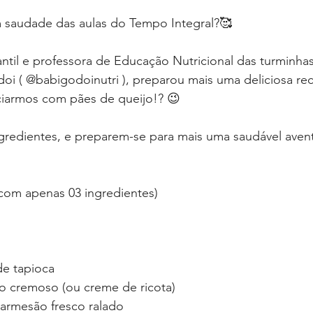
audade das aulas do Tempo Integral?⁣🥰⁣⁣
fantil e professora de Educação Nutricional das turminh
doi ( @babigodoinutri ), preparou mais uma deliciosa rec
ciarmos com pães de queijo!? ⁣😉⁣⁣
gredientes, e preparem-se para mais uma saudável avent
m apenas 03 ingredientes)
de tapioca
ão cremoso (ou creme de ricota)
parmesão fresco ralado