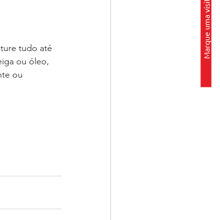
Marque uma visita
ture tudo até 
iga ou óleo, 
te ou 