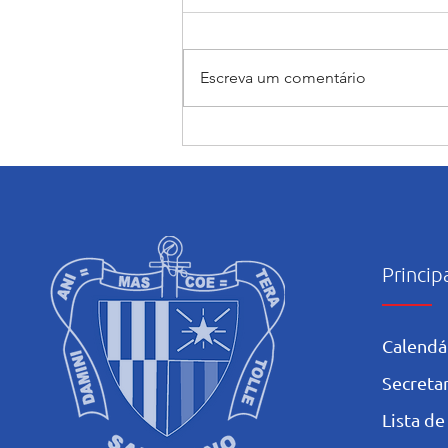
Escreva um comentário
Encerramento do mês
Mariano: Salesiano Recife
celebra a coroação de Nossa
Senhora com fé e tradição
Princip
Calendá
Secretar
L
ista de