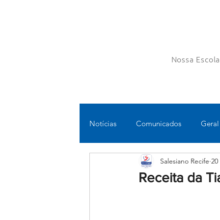
Nossa Escol
Notícias
Comunicados
Geral
Salesiano Recife
20
Fundamental II
Ensino Médi
Receita da Ti
Educomunicação
Bilíngue