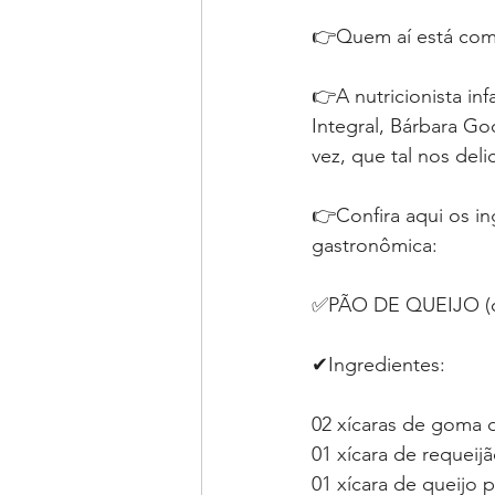
👉Quem aí está com s
👉A nutricionista in
Integral, Bárbara Go
vez, que tal nos deli
👉Confira aqui os in
gastronômica:⁣⁣⁣
✅PÃO DE QUEIJO (co
✔Ingredientes:⁣⁣
02 xícaras de goma 
01 xícara de requeij
01 xícara de queijo 