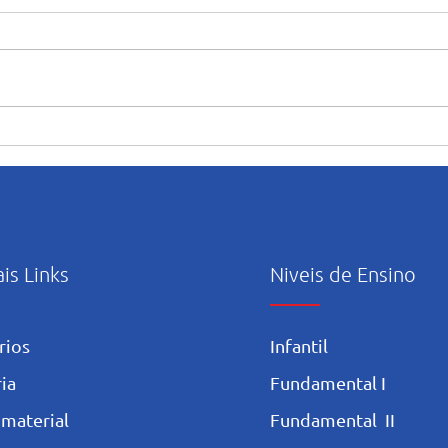
Amor e emoção marcam as
“Mar
homenagens ao Dia das Mães
abert
no Salesiano Recife
ativi
ao m
ais Links
Niveis de Ensino
rios
Infantil
ia
Fundamental I
 materia
l
Fundamental II