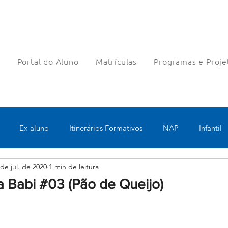
a
Portal do Aluno
Matrículas
Programas e Proje
Ex-aluno
Itinerários Formativos
NAP
Infantil
 de jul. de 2020
1 min de leitura
o
Pastoral
Esportes
Turno Integral
Tecnologia 
a Babi #03 (Pão de Queijo)
Robótica
Bolsas filantrópicas
Teste
Pedagógico