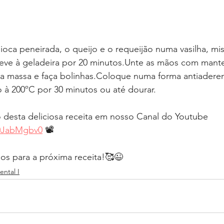
oca peneirada, o queijo e o requeijão numa vasilha, mis
eve à geladeira por 20 minutos.Unte as mãos com mante
 massa e faça bolinhas.Coloque numa forma antiaderen
 à 200ºC por 30 minutos ou até dourar.
o desta deliciosa receita em nosso Canal do Youtube  
k0JabMgbv0
 📽⁣⁣
os para a próxima receita!🥰😉
ntal I