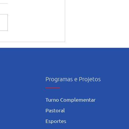
ia caminha nesta casa”:
ura e início das
dades pastorais voltadas
ês mariano.
Programas e Projetos
Turno Complementar
Pastoral
Esportes