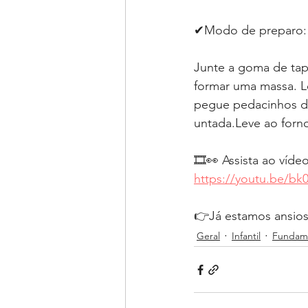
✔Modo de preparo:⁣⁣⁣
Junte a goma de tapi
formar uma massa. L
pegue pedacinhos da
untada.Leve ao forno
🎞👀 Assista ao víde
https://youtu.be/b
👉Já estamos ansios
Geral
Infantil
Fundame