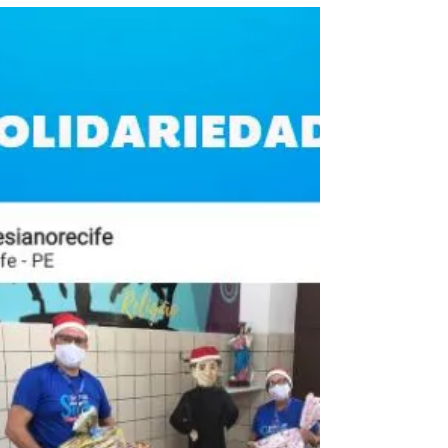
Ação Pastoral - Celebração
Comunitária do Sacramento do
Matrimônio
A Pastoral Salesiana conclui mais um ciclo
das suas atividades em 2020. Ontem, na
Basílica do Sagrado Coração, aconteceu a
primeira...