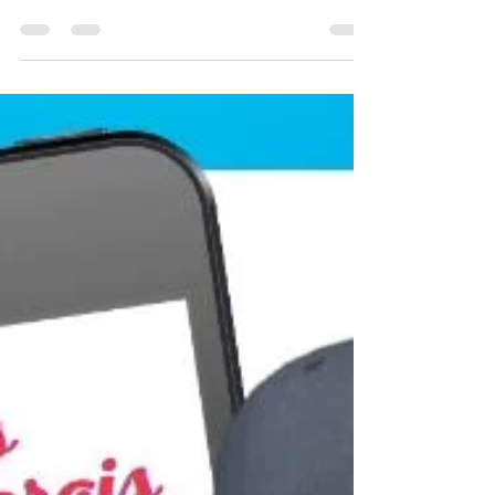
28 de mar. de 2021
1 min de leitura
Domingo de Ramos
✔Domingo de Ramos, dia em que Jesus
entra em Jerusalém e o povo o acolhe com
Ramos de Oliveira. 🌿🌿🌿⁣ ⁣ ✔Para os
católicos, inicia-se a...