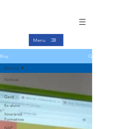
Menu
Blog
Notícias
Notícias
Comunicados
Geral
Ex-aluno
Itinerários
Formativos
NAP