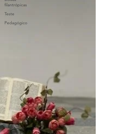
filantrópicas
Teste
Pedagógico