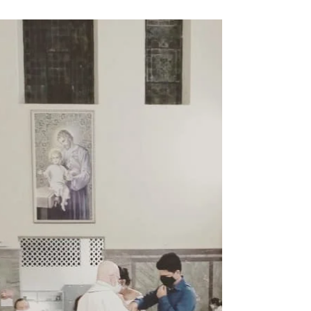
grupos pastorais do Salesiano
Recife
Recife, 18 de fevereiro de 2021. C O M U N I
C A D O Prezados Pais e Responsáveis,
“Movidos pela esperança” - Estreia 2021
Agradecidos...