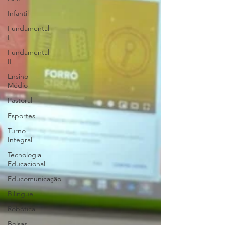
Infantil
Fundamental
I
Fundamental
II
Ensino
Médio
Pastoral
Esportes
Turno
Integral
Tecnologia
Educacional
Educomunicação
Bilíngue
Robótica
Bolsas