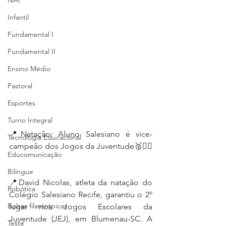
NAP
Infantil
Fundamental I
Fundamental II
Ensino Médio
Pastoral
Esportes
Turno Integral
📍Natação: Aluno Salesiano é vice-
Tecnologia Educacional
campeão dos Jogos da Juventude🥈🏊‍♂️
Educomunicação
Bilíngue
📍David Nicolas, atleta da natação do 
Robótica
Colégio Salesiano Recife, garantiu o 2º 
Bolsas filantrópicas
lugar nos Jogos Escolares da 
Juventude (JEJ), em Blumenau-SC. A 
Teste