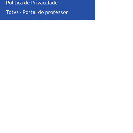
Política de Privacidade
Totvs - Portal do professor
Totvs-Portal do Aluno/Responsável
Niveis de Ensino
Infantil
Fundamental I
Fundamental II
Ensino Médio