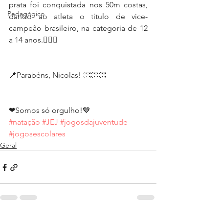
prata foi conquistada nos 50m costas, 
Pedagógico
dando ao atleta o título de vice-
campeão brasileiro, na categoria de 12 
a 14 anos.🏊‍♂️🥈
📍Parabéns, Nicolas! 👏👏👏
❤Somos só orgulho!💙
#natação
#JEJ
#jogosdajuventude
#jogosescolares
Geral