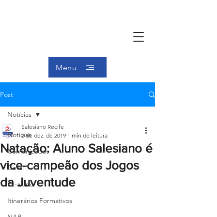
Menu
Post
Notícias
Salesiano Recife
Notícias
2 de dez. de 2019
1 min de leitura
Natação: Aluno Salesiano é
Comunicados
vice-campeão dos Jogos
Geral
da Juventude
Ex-aluno
Itinerários Formativos