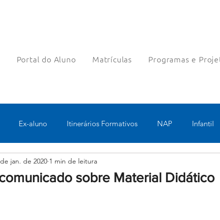
a
Portal do Aluno
Matrículas
Programas e Proje
Ex-aluno
Itinerários Formativos
NAP
Infantil
 de jan. de 2020
1 min de leitura
o
Pastoral
Esportes
Turno Integral
Tecnologia 
comunicado sobre Material Didático
Robótica
Bolsas filantrópicas
Teste
Pedagógico