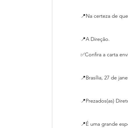
📍Na certeza de que 
📍A Direção.
✅Confira a carta en
📍Brasília, 27 de jan
📍Prezados(as) Direto
📍É uma grande espe