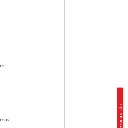
a
em
Marque uma visita
emas