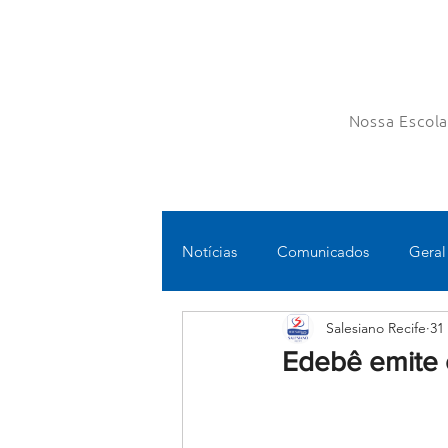
Nossa Escol
Notícias
Comunicados
Geral
Salesiano Recife
31
Fundamental II
Ensino Médi
Edebê emite 
Educomunicação
Bilíngue