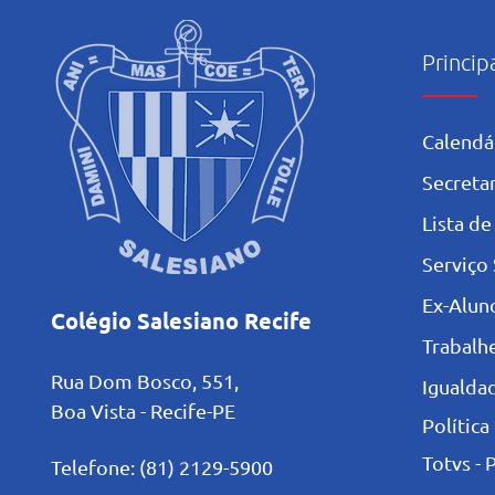
Princip
Calendá
Secretar
L
ista de
Serviço 
Ex-Alun
Colégio Salesiano Recife
Trabalh
Rua Dom Bosco, 551,
Igualdad
Boa Vista - Recife-PE
Política
Totvs - 
Telefone: (81) 2129-5900