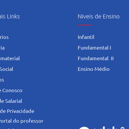
ais Links
Niveis de Ensino
rios
Infantil
ia
Fundamental I
 materia
l
Fundamental II
Social
Ensino Médio
os
e Conosco
e Salarial
 de Privacidade
Portal do professor