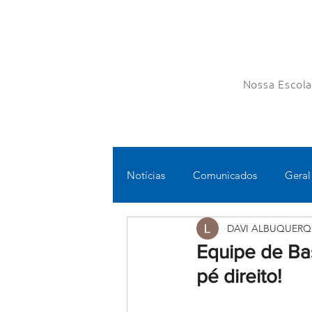
Nossa Escol
Notícias
Comunicados
Geral
DAVI ALBUQUERQ
Fundamental II
Ensino Médi
Equipe de Bas
pé direito!
Educomunicação
Bilíngue