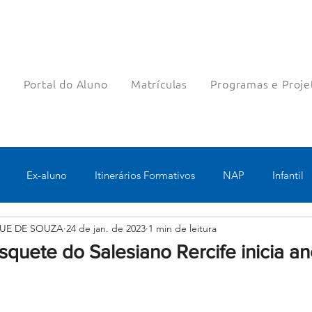
a
Portal do Aluno
Matrículas
Programas e Proje
Ex-aluno
Itinerários Formativos
NAP
Infantil
UE DE SOUZA
24 de jan. de 2023
1 min de leitura
o
Pastoral
Esportes
Turno Integral
Tecnologia 
quete do Salesiano Rercife inicia a
Robótica
Bolsas filantrópicas
Teste
Pedagógico