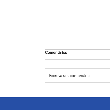
Comentários
Escreva um comentário
Judô rumo ao JEBs e aos
Jogos da Juventude: Alunas
do Salesiano Recife estão
classificadas para etapas
nacionais