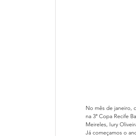
No mês de janeiro, o
na 3ª Copa Recife B
Meireles, Iury Olivei
Já começamos o ano