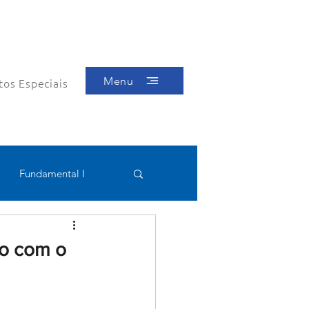
Menu
tos Especiais
Fundamental I
Educacional
no com o