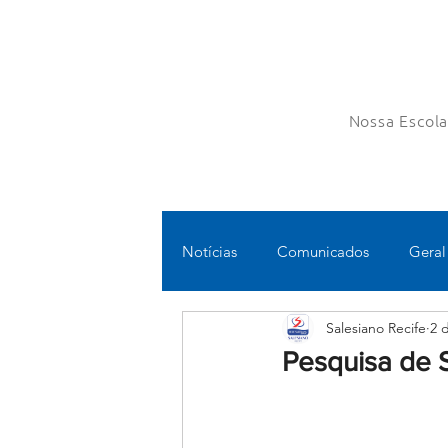
Nossa Escol
Notícias
Comunicados
Geral
Salesiano Recife
2 
Fundamental II
Ensino Médi
Pesquisa de 
Educomunicação
Bilíngue