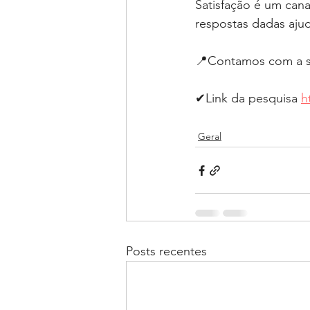
Satisfação é um cana
respostas dadas aju
📍Contamos com a s
✔Link da pesquisa 
h
Geral
Posts recentes