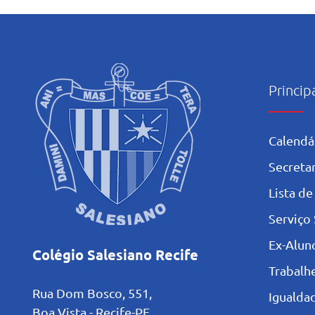
Mariano: Salesiano Recife
celebra a coroação de Nossa
Senhora com fé e tradição
Princip
Calendá
Secretar
L
ista de
Serviço 
Ex-Alun
Colégio Salesiano Recife
Trabalh
Rua Dom Bosco, 551,
Igualdad
Boa Vista - Recife-PE