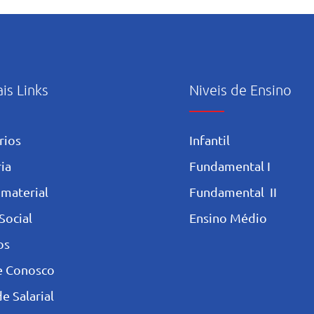
abertura e início das
uso c
atividades pastorais voltadas
Artif
ao mês mariano.
ais Links
Niveis de Ensino
rios
Infantil
ia
Fundamental I
 materia
l
Fundamental II
Social
Ensino Médio
os
e Conosco
e Salarial