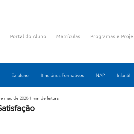
a
Portal do Aluno
Matrículas
Programas e Proje
Ex-aluno
Itinerários Formativos
NAP
Infantil
de mar. de 2020
1 min de leitura
o
Pastoral
Esportes
Turno Integral
Tecnologia 
Satisfação
Robótica
Bolsas filantrópicas
Teste
Pedagógico