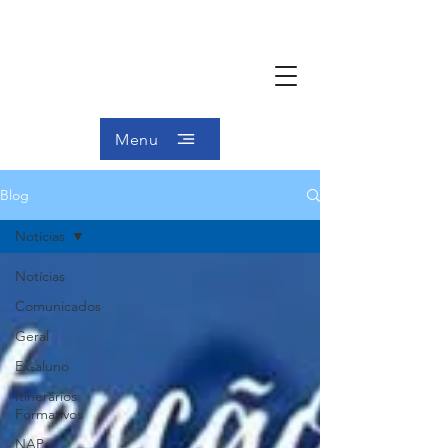
Menu
Blog
Notícias
Notícias
Comunicados
Geral
Ex-aluno
Itinerários
Formativos
NAP