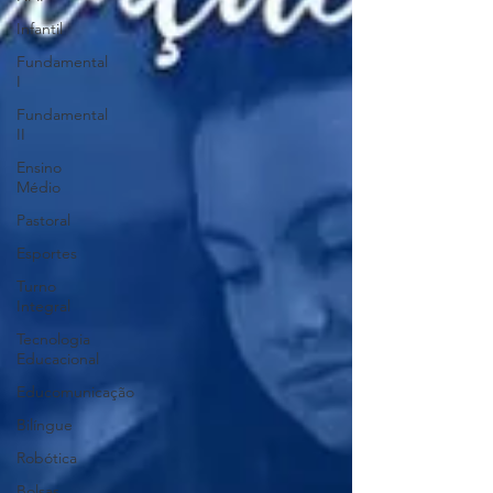
Infantil
Fundamental
I
Fundamental
II
Ensino
Médio
Pastoral
Esportes
Turno
Integral
Tecnologia
Educacional
Educomunicação
Bilíngue
Robótica
Bolsas