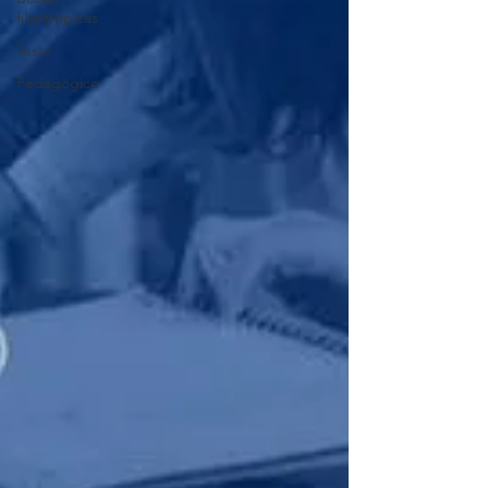
filantrópicas
Teste
Pedagógico