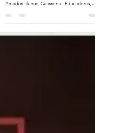
Recife, 17 de novembro de 2020. C O M U N
I C A D O Prezados Pais e Responsáveis,
Amados alunos, Caríssimos Educadores, Já
estamos na...