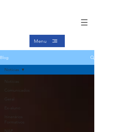
Menu
Blog
Notícias
Notícias
Comunicados
Geral
Ex-aluno
Itinerários
Formativos
NAP