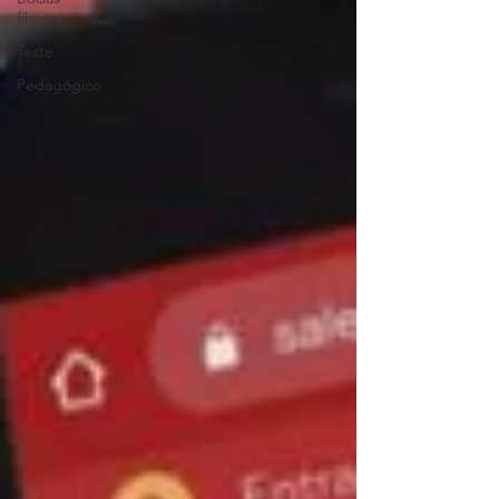
filantrópicas
Teste
Pedagógico