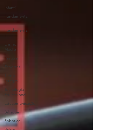
Infantil
Fundamental
I
Fundamental
II
Ensino
Médio
Pastoral
Esportes
Turno
Integral
Tecnologia
Educacional
Educomunicação
Bilíngue
Robótica
Bolsas