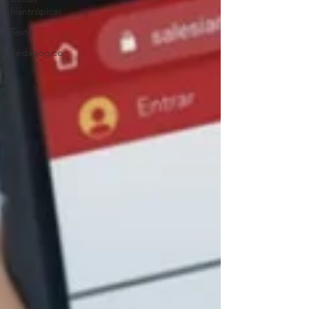
filantrópicas
Teste
Pedagógico