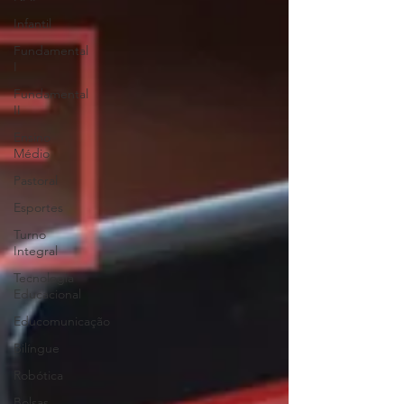
Infantil
Fundamental
I
Fundamental
II
Ensino
Médio
Pastoral
Esportes
Turno
Integral
Tecnologia
Educacional
Educomunicação
Bilíngue
Robótica
Bolsas