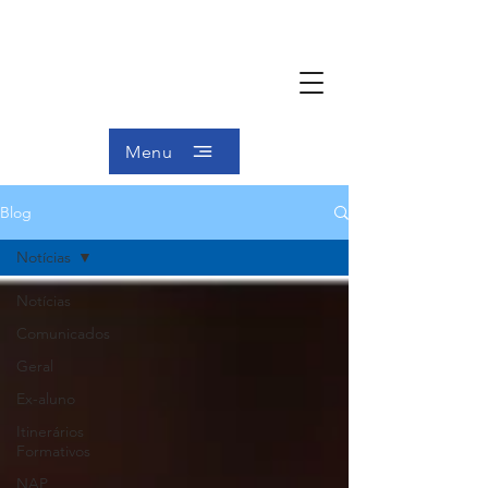
Menu
Blog
Notícias
Notícias
Comunicados
Geral
Ex-aluno
Itinerários
Formativos
NAP