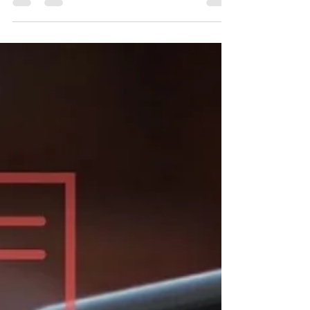
👨‍👩‍👦 Convidamos as famílias Salesianas
para a ação Solidária em prol dos irmãos
carentes. 📍Os interessados podem entregar
sua doação...